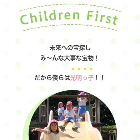
未来への宝探し
み～んな大事な宝物！
だから僕らは
光
明
っ
子
！！